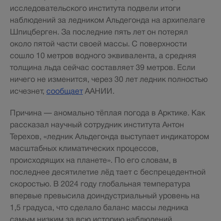
исследовательского института подвели итоги
наблюдений за ледником Альдегонда на архипелаге
Шпицберген. За последние пять лет он потерял
около пятой части своей массы. С поверхности
сошло 10 метров водного эквивалента, а средняя
толщина льда сейчас составляет 39 метров. Если
ничего не изменится, через 30 лет ледник полностью
исчезнет,
сообщает
ААНИИ.
Причина — аномально тёплая погода в Арктике. Как
рассказал научный сотрудник института Антон
Терехов, «ледник Альдегонда выступает индикатором
масштабных климатических процессов,
происходящих на планете». По его словам, в
последнее десятилетие лёд тает с беспрецедентной
скоростью. В 2024 году глобальная температура
впервые превысила доиндустриальный уровень на
1,5 градуса, что сделало баланс массы ледника
самым низким за всю историю наблюдений.