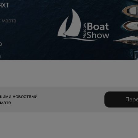
ашими новостями
Пере
рмате