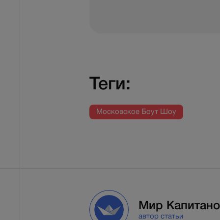
Теги:
Московское Боут Шоу
Мир Капитано
автор статьи