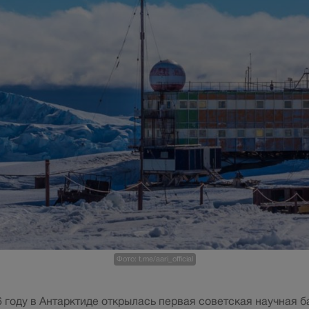
Фото: t.me/aari_official
6 году в Антарктиде открылась первая советская научная ба