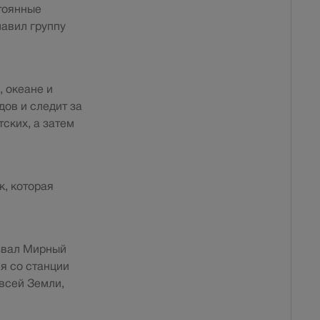
тоянные
лавил группу
, океане и
ов и следит за
ских, а затем
к, которая
азвал Мирный
я со станции
всей Земли,