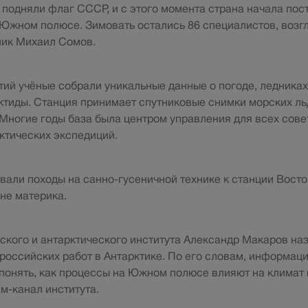
подняли флаг СССР, и с этого момента страна начала пос
Южном полюсе. Зимовать остались 86 специалистов, возг
ник Михаил Сомов.
тий учёные собрали уникальные данные о погоде, ледниках
тиды. Станция принимает спутниковые снимки морских льд
Многие годы база была центром управления для всех совет
ктических экспедиций.
вали походы на санно-гусеничной технике к станции Восто
ине материка.
ского и антарктического института Александр Макаров н
российских работ в Антарктике. По его словам, информаци
понять, как процессы на Южном полюсе влияют на климат 
м-канал института.