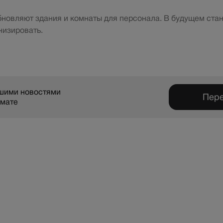
бновляют здания и комнаты для персонала. В будущем ста
низировать.
ашими новостями
Пере
рмате