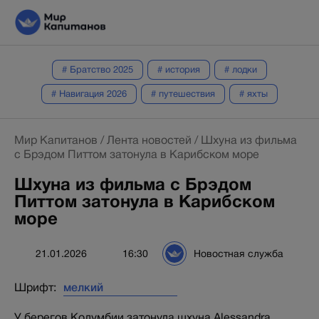
# Братство 2025
# история
# лодки
# Навигация 2026
# путешествия
# яхты
Мир Капитанов
/
Лента новостей
/
Шхуна из фильма
с Брэдом Питтом затонула в Карибском море
Шхуна из фильма с Брэдом
Питтом затонула в Карибском
море
21.01.2026
16:30
Новостная служба
Шрифт:
У берегов Колумбии затонула шхуна Alessandra