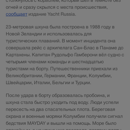
столкнулось с кораблём, который шёл в темноте без
огней и сразу скрылся с места происшествия,
сообщает
издание Yacht Russia.
23-метровая шхуна была построена в 1988 году в
Новой Зеландии и использовалась для
туристических плаваний. В момент инцидента она
совершала рейс с архипелага Сан-Блас в Панаме до
Картахены. Капитан Рудольфо Гамберони вёл судно с
четырьмя членами команды и шестнадцатью
туристами на борту. Путешественники приехали из
Великобритании, Германии, Франции, Колумбии,
Швейцарии, Италии, Бельгии и Турции.
После удара в борту образовалась пробоина, и
шхуна стала быстро уходить под воду. Люди успели
пересесть на два спасательных плота. Береговая
охрана и военные моряки Колумбии получили сигнал
бедствия MAYDAY и вышли на помощь. Море было