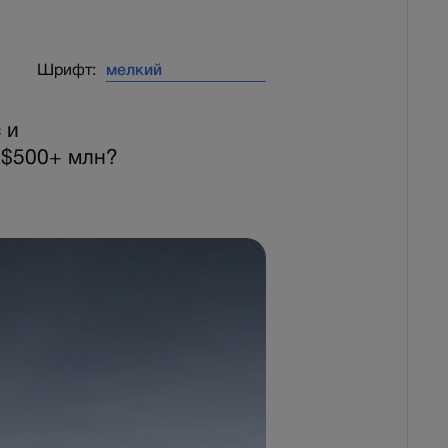
Шрифт:
 и
 $500+ млн?