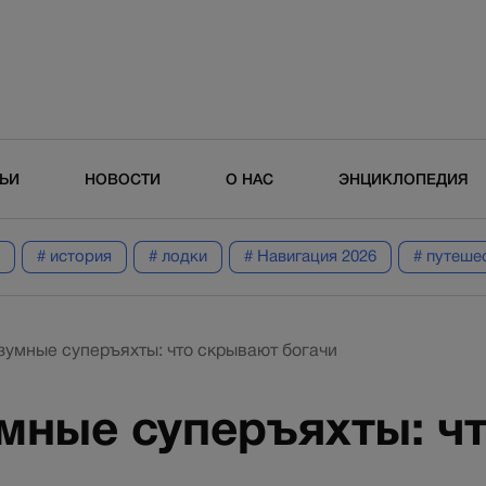
ТЬИ
НОВОСТИ
О НАС
ЭНЦИКЛОПЕДИЯ
# история
# лодки
# Навигация 2026
# путеше
умные суперъяхты: что скрывают богачи
мные суперъяхты: ч