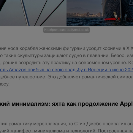
Изображение: dailymail.co.uk
ия носа корабля женскими фигурами уходит корнями в XIX 
то такие скульптуры защищают судно в плавании. Безос, и
, решил возродить эту практику на современном уровне. К
ель Amazon прибыл на свою свадьбу в Венеции в июне 202
дебное путешествие. Это добавляет романтической симво
осу.
кий минимализм: яхта как продолжение Appl
тил романтику мореплавания, то Стив Джобс превратил с
вучий манифест минимализма и технологий. Построенная п