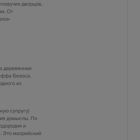
плавучих дворцов,
м. От
олон
ла деревянная
еффа Безоса.
одного из
ную супругу)
кие домыслы. По
одородия и
». Это маорийский