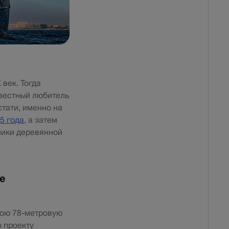
век. Тогда
звестный любитель
стати, именно на
5 года
, а затем
лики деревянной
e
вою 78-метровую
о проекту