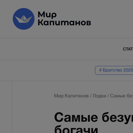
СТА
# Братство 2025
Мир Капитанов
/
Лодки
/
Самые без
Самые безу
богачи