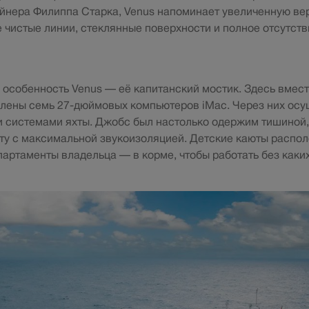
йнера Филиппа Старка, Venus напоминает увеличенную ве
же чистые линии, стеклянные поверхности и полное отсутст
особенность Venus — её капитанский мостик. Здесь вмес
лены семь 27-дюймовых компьютеров iMac. Через них ос
 системами яхты. Джобс был настолько одержим тишиной,
ту с максимальной звукоизоляцией. Детские каюты распо
апартаменты владельца — в корме, чтобы работать без каки