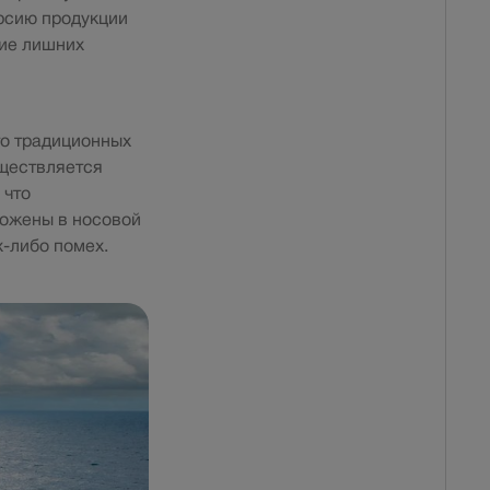
рсию продукции
вие лишних
то традиционных
уществляется
 что
ложены в носовой
х-либо помех.