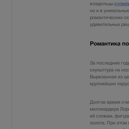
владельцы
супер
но и в уникальны
романтических ск
удивительных ре
Романтика по
За последние год
скульптура на но
Вырезанная из це
крупнейших парус
Долгое время счит
миллиардера Лоре
её словам, фигур
золота. При этом