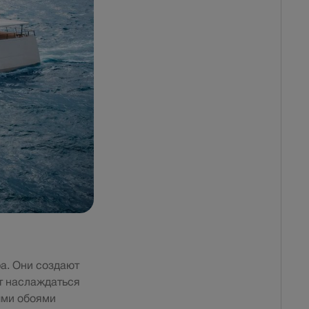
а. Они создают
т наслаждаться
ыми обоями