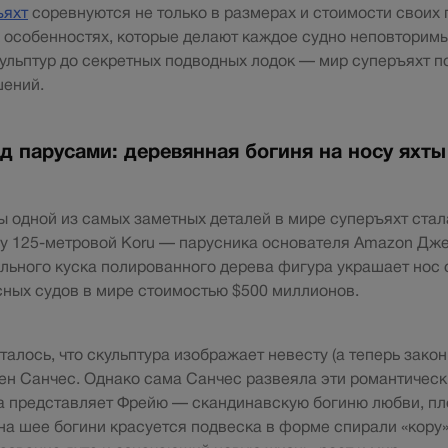
ъяхт
соревнуются не только в размерах и стоимости своих 
х особенностях, которые делают каждое судно неповторимы
ульптур до секретных подводных лодок — мир суперъяхт п
шений.
д парусами: деревянная богиня на носу яхты
ы одной из самых заметных деталей в мире суперъяхт ста
су 125-метровой Koru — парусника основателя Amazon Дж
льного куска полированного дерева фигура украшает нос 
ных судов в мире стоимостью $500 миллионов.
алось, что скульптура изображает невесту (а теперь закон
н Санчес. Однако сама Санчес развеяла эти романтичес
а представляет Фрейю — скандинавскую богиню любви, пл
 на шее богини красуется подвеска в форме спирали «кору