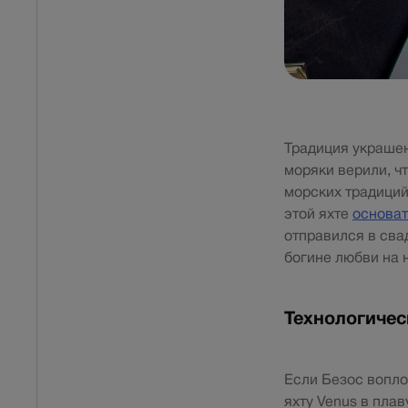
Традиция украшен
моряки верили, ч
морских традиций
этой яхте
основат
отправился в сва
богине любви на н
Технологичес
Если Безос вопло
яхту Venus в пла