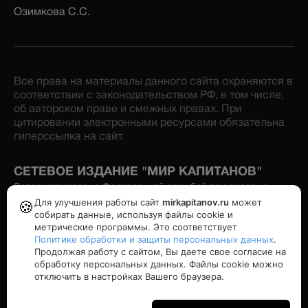
Озимкова С.С.
Все права на материалы данного сайта охраняются в
соответствии с законодательством РФ, в том числе,
об авторском праве и смежных правах. При
цитировании электронными ресурсами обязательна
гиперссылка на сайт.
СЕТЕВОЕ ИЗДАНИЕ "МИР КАПИТАНОВ"
Зарегистрировано Федеральной службой по надзору в
сфере связи, информационных технологий и массовых
Для улучшения работы сайт
mirkapitanov.ru
может
🍪
коммуникаций. Номер свидетельства: серия Эл № ФС77-
собирать данные, используя файлы cookie и
86870 от 16 февраля 2024 г. Учредитель: Озимков А.И.
метрические программы. Это соответствует
Политике обработки и защиты персональных данных
.
Продолжая работу с сайтом, Вы даете свое согласие на
Политика конфиденциальности
обработку персональных данных. Файлы cookie можно
отключить в настройках Вашего браузера.
16+