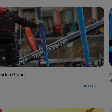
endée Globe
С
к
ЧИТАТЬ