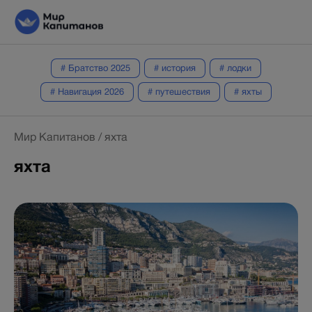
# Братство 2025
# история
# лодки
# Навигация 2026
# путешествия
# яхты
Мир Капитанов
/
яхта
яхта