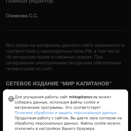
Главный редактор
Озимкова С.С.
Все права на материалы данного сайта охраняются в
соответствии с законодательством РФ, в том числе,
об авторском праве и смежных правах. При
цитировании электронными ресурсами обязательна
гиперссылка на сайт.
СЕТЕВОЕ ИЗДАНИЕ "МИР КАПИТАНОВ"
Зарегистрировано Федеральной службой по надзору в
сфере связи, информационных технологий и массовых
Для улучшения работы сайт
mirkapitanov.ru
может
🍪
коммуникаций. Номер свидетельства: серия Эл № ФС77-
собирать данные, используя файлы cookie и
86870 от 16 февраля 2024 г. Учредитель: Озимков А.И.
метрические программы. Это соответствует
Политике обработки и защиты персональных данных
.
Продолжая работу с сайтом, Вы даете свое согласие на
Политика конфиденциальности
обработку персональных данных. Файлы cookie можно
отключить в настройках Вашего браузера.