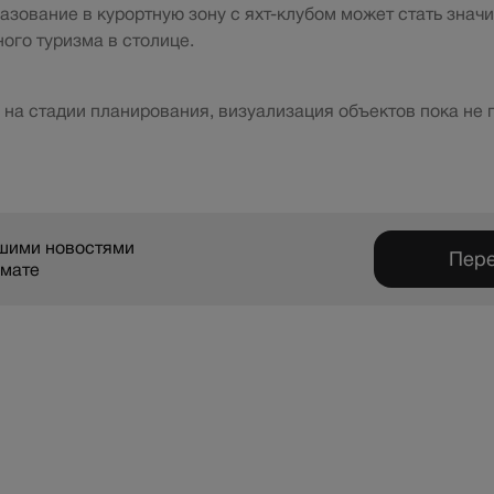
разование в курортную зону с яхт-клубом может стать зна
ого туризма в столице.
 на стадии планирования, визуализация объектов пока не 
ашими новостями
Пере
рмате