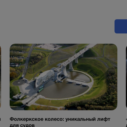
й
Фолкеркское колесо: уникальный лифт
для судов