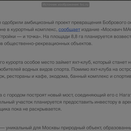
Источник изображения: tvc.ru
 одобрили амбициозный проект превращения Бобрового о
не в курортный комплекс,
сообщает
издание «Москвич MAG
Стройки — и точка». На площади 8,8 га планируется возвес
ов общественно-рекреационных объектов.
го курорта особое место займет яхт-клуб, который станет 
юбителей водных видов спорта. Помимо яхт-клуба на остр
рк, рестораны и кафе, экодома, банный комплекс и спорти
а с городом построят новый мост, соединяющий его с Нага
льный участок планируется предоставить инвестору в аре
щика пока не раскрывается.
 — уникальный для Москвы природный объект, образованн