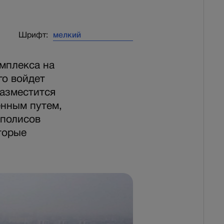
Шрифт:
мплекса на
го войдет
разместится
енным путем,
аполисов
торые