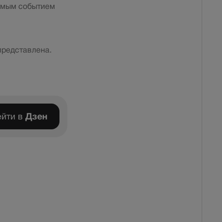
чимым событием
представлена.
йти в
Дзен