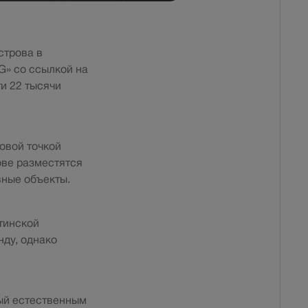
строва в
» со ссылкой на
ти 22 тысячи
новой точкой
ове разместятся
вные объекты.
тинской
нду, однако
ый естественным