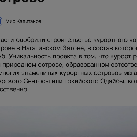
Мир Капитанов
асти одобрили строительство курортного ко
рове в Нагатинском Затоне, в состав которо
уб. Уникальность проекта в том, что курорт 
 природном острове, образованном естеств
 многих знаменитых курортных островов мег
урского Сентосы или токийского Одайбы, ко
сственно.