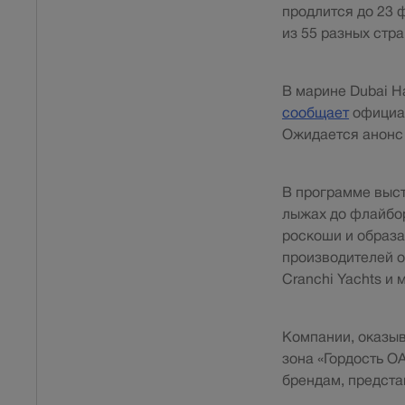
продлится до 23 
из 55 разных стра
В марине Dubai H
сообщает
официал
Ожидается анонс 
В программе выст
лыжах до флайбор
роскоши и образа
производителей отр
Cranchi Yachts и 
Компании, оказыв
зона «Гордость О
брендам, предст