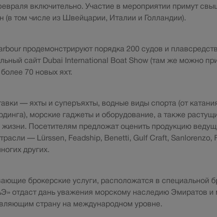
февраля включительно. Участие в мероприятии примут свы
н (в том числе из Швейцарии, Италии и Голландии).
arbour продемонстрируют порядка 200 судов и плавсредств
ьный сайт Dubai International Boat Show (там же можно пр
более 70 новых яхт.
авки — яхты и суперъяхты, водные виды спорта (от катани
динга), морские гаджеты и оборудование, а также растущ
 жизни. Посетителям предложат оценить продукцию ведущ
асли — Lürssen, Feadship, Benetti, Gulf Craft, Sanlorenzo, F
многих других.
ающие брокерские услуги, расположатся в специальной бр
АЭ» отдаст дань уважения морскому наследию Эмиратов и
авляющим страну на международном уровне.