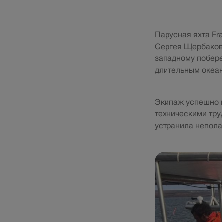
Парусная яхта Fr
Сергея Щербаков
западному побер
длительным океан
Экипаж успешно п
техническими тру
устранила непола