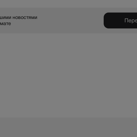
ашими новостями
Пере
рмате