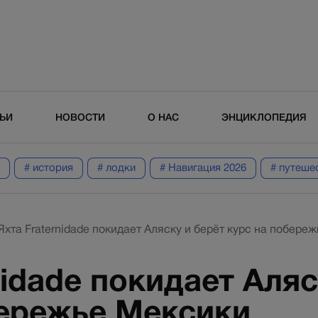
ТЬИ
НОВОСТИ
О НАС
ЭНЦИКЛОПЕДИЯ
# история
# лодки
# Навигация 2026
# путеше
Яхта Fraternidade покидает Аляску и берёт курс на побере
nidade покидает Аляс
бережье Мексики