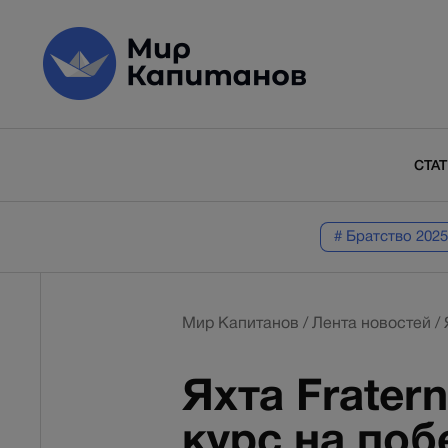
СТА
# Братство 2025
Мир Капитанов
/
Лента новостей
/
Яхта Frater
курс на по