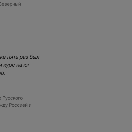
 Северный
же пять раз был
м курс на юг
ов.
ю Русского
жду Россией и