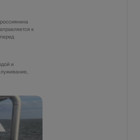
 россиянина
аправляется к
 перед
одой и
служивание,