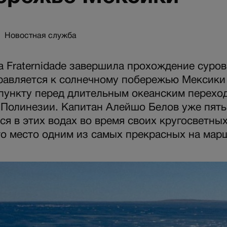
Новостная служба
а Fraternidade завершила прохождение суро
равляется к солнечному побережью Мексик
ункту перед длительным океанским перехо
Полинезии. Капитан Алейшо Белов уже пять
ся в этих водах во время своих кругосветны
то место одним из самых прекрасных на мар