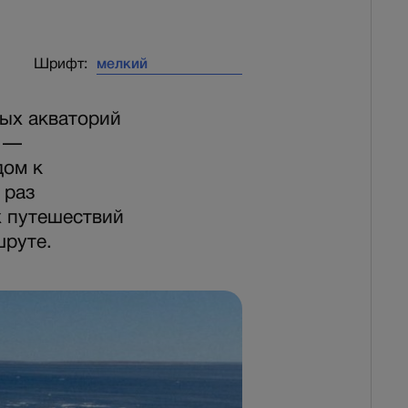
Шрифт:
вых акваторий
и —
дом к
 раз
х путешествий
шруте.