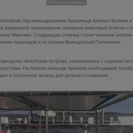
Фото: Сергей Щербаков
aternidade под командованием бразильца Алейшо Белова и
а завершила прохождение северных акваторий Аляски и н
ежью Мексики. Следующая стоянка станет важным этапом
ским переходом к островам Французской Полинезии.
реодолел Алеутские острова, справившись с суровой пог
дностями. На Аляске команда провела необходимое техоб
дки и пополнила запасы для дальнего плавания.