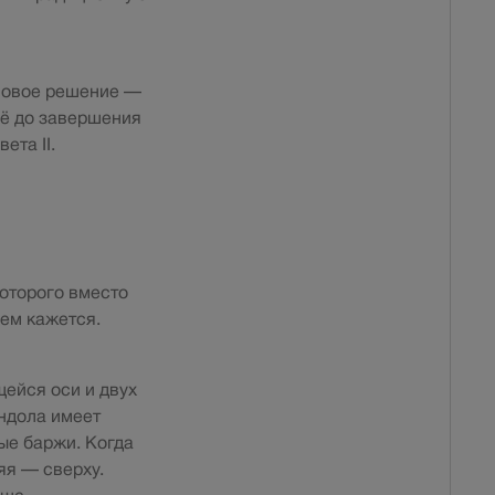
новое решение —
ё до завершения
ета II.
которого вместо
чем кажется.
ейся оси и двух
ндола имеет
ые баржи. Когда
яя — сверху.