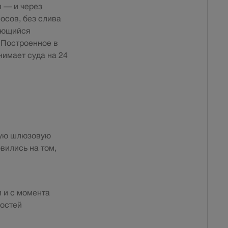
 — и через
осов, без слива
щающийся
 Построенное в
нимает суда на 24
ную шлюзовую
вились на том,
 и с момента
ностей