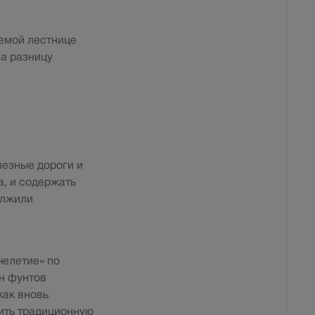
емой лестнице
а разницу
лезные дороги и
а, и содержать
олжили
челетие» по
н фунтов
как вновь
оить традиционную