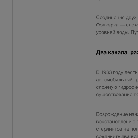
Соединение двух 
Фолкерка — сложн
уровней воды. Пу
Два канала, ра
В 1933 году лест
автомобильный тр
сложную гидроси
существование по
Возрождение нача
восстановлению в
стерлингов на по
соединить два во