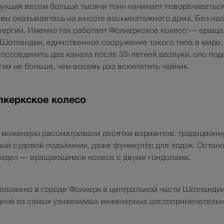
укция весом больше тысячи тонн начинает поворачиваться
 вы оказываетесь на высоте восьмиэтажного дома. Без нас
энергии. Именно так работает Фолкеркское колесо — вра
Шотландии, единственное сооружение такого типа в мире.
воссоединить два канала после 35-летней разлуки, оно под
гии не больше, чем восемь раз вскипятить чайник.
лкеркское колесо
я инженеры рассматривали десятки вариантов: традицион
ный судовой подъёмник, даже фуникулёр для лодок. Остано
видел — вращающемся колесе с двумя гондолами.
ложено в городе Фолкерк в центральной части Шотландии
дной из самых узнаваемых инженерных достопримечатель