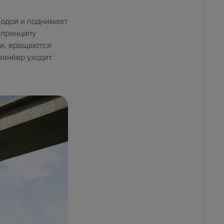
водой и поднимает
 принципу
ии, вращаются
манёвр уходит