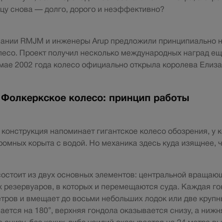
цу снова — долго, дорого и неэффективно?
пании RMJM и инженеры Arup предложили принципиально 
есо. Проект получил несколько международных наград ещ
 мае 2002 года колесо официально открыла королева Елизав
 Фолкеркское колесо: принцип работы
 конструкция напоминает гигантское колесо обозрения, у 
ромных корыта с водой. Но механика здесь куда изящнее, 
остоит из двух основных элементов: центральной вращающ
 резервуаров, в которых и перемещаются суда. Каждая го
етров и вмещает до восьми небольших лодок или две крупн
ается на 180°, верхняя гондола оказывается снизу, а нижн