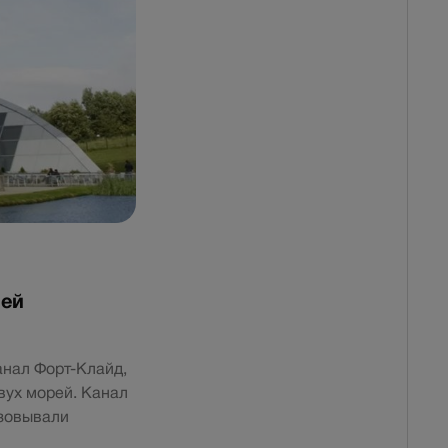
лей
анал Форт-Клайд,
вух морей. Канал
азовывали