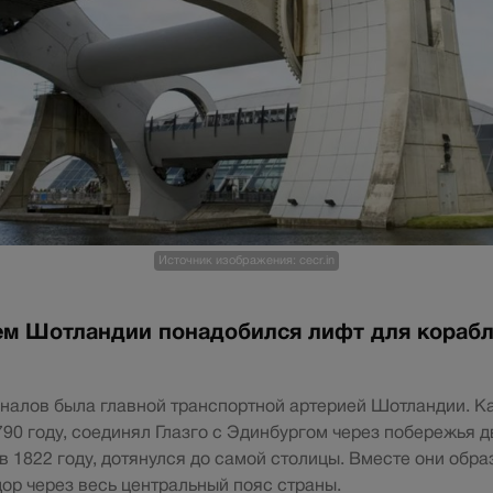
Источник изображения: cecr.in
ем Шотландии понадобился лифт для кораб
каналов была главной транспортной артерией Шотландии. К
90 году, соединял Глазго с Эдинбургом через побережья д
в 1822 году, дотянулся до самой столицы. Вместе они обр
ор через весь центральный пояс страны.