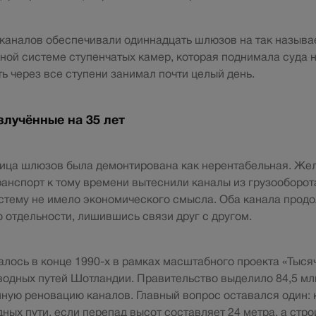
каналов обеспечивали одиннадцать шлюзов на так называ
ой системе ступенчатых камер, которая поднимала суда н
ть через все ступени занимал почти целый день.
злучённые на 35 лет
ница шлюзов была демонтирована как нерентабельная. Же
анспорт к тому времени вытеснили каналы из грузооборот
стему не имело экономического смысла. Оба канала прод
 отдельности, лишившись связи друг с другом.
лось в конце 1990-х в рамках масштабного проекта «Тыся
одных путей Шотландии. Правительство выделило 84,5 мл
лную реновацию каналов. Главный вопрос оставался один: 
дных пути, если перепад высот составляет 24 метра, а стр