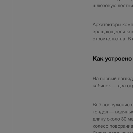
шлюзовую лестни
Архитекторы ком
вращающееся кол
строительства. В
Как устроено
На первый взгляд
кабинок — два ог
Всё сооружение с
гондол — водяных
длину около 30 м
колесо поворачив