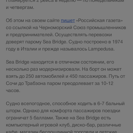
Планируется 2 рейса в неделю — по понедельникам
и четвергам.
Об этом на своем сайте
пишет
«Российская газета»
со ссылкой на Черноморский Союз промышленников
и предпринимателей. Осуществлять перевозки
доверят парому Sea Вridge. Судно построено в 1974
году в Италии и прежде называлось Lampedusa.
Sea Вridge находится в отличном состоянии, его
несколько раз модернизировали. На борт он может
взять до 250 автомобилей и 450 пассажиров. Путь от
Сочи до Трабзона паром преодолевает за 10-12
часов.
Судно всепогодное, способное ходить в 6-7 бальный
шторм. Однако для комфорта пассажиров поездки
ограничат 5 баллами. Также на Sea Вridge есть
компьютерный игровой клуб, диско-бар, различные
кафе, магазин беспошлинной торговли и детские