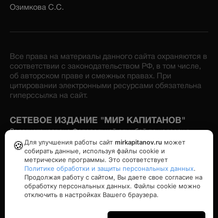
Озимкова С.С.
Все права на материалы данного сайта охраняются в
соответствии с законодательством РФ, в том числе,
об авторском праве и смежных правах. При
цитировании электронными ресурсами обязательна
гиперссылка на сайт.
СЕТЕВОЕ ИЗДАНИЕ "МИР КАПИТАНОВ"
Зарегистрировано Федеральной службой по надзору в
сфере связи, информационных технологий и массовых
Для улучшения работы сайт
mirkapitanov.ru
может
🍪
коммуникаций. Номер свидетельства: серия Эл № ФС77-
собирать данные, используя файлы cookie и
86870 от 16 февраля 2024 г. Учредитель: Озимков А.И.
метрические программы. Это соответствует
Политике обработки и защиты персональных данных
.
Продолжая работу с сайтом, Вы даете свое согласие на
Политика конфиденциальности
обработку персональных данных. Файлы cookie можно
отключить в настройках Вашего браузера.
16+