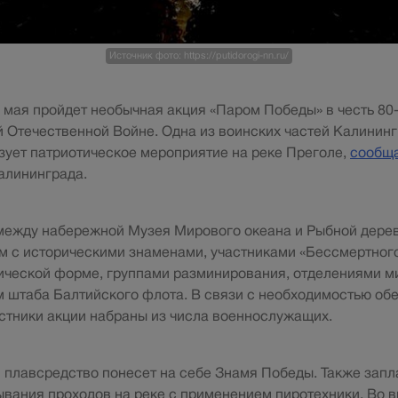
Источник фото: https://putidorogi-nn.ru/
 мая пройдет необычная акция «Паром Победы» в честь 80
 Отечественной Войне. Одна из воинских частей Калинин
зует патриотическое мероприятие на реке Преголе,
сообщ
алининграда.
 между набережной Музея Мирового океана и Рыбной дере
м с историческими знаменами, участниками «Бессмертного
ической форме, группами разминирования, отделениями 
м штаба Балтийского флота. В связи с необходимостью об
стники акции набраны из числа военнослужащих.
 плавсредство понесет на себе Знамя Победы. Также зап
вания проходов на реке с применением пиротехники. Во 