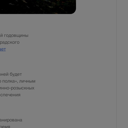
-й годовщины
градского
ает
вней будет
 полка», личным
минно-розыскных
еспечения
ланирована
время