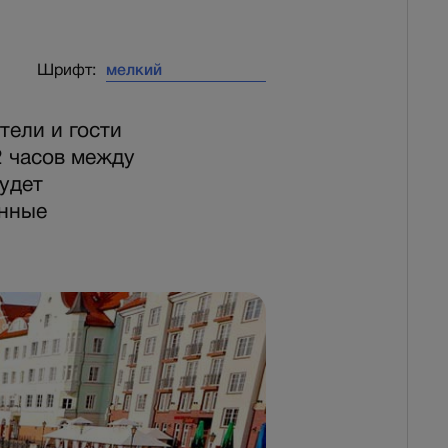
Шрифт:
тели и гости
2 часов между
удет
енные