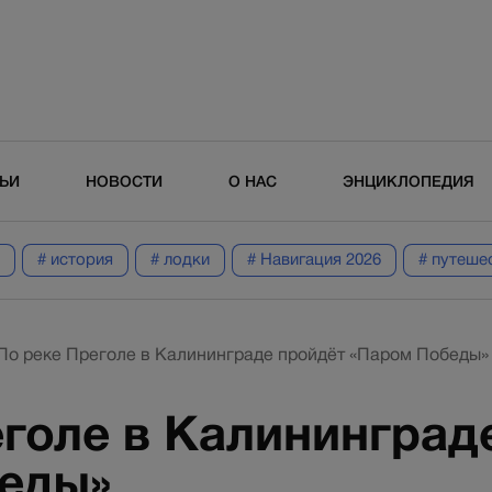
ТЬИ
НОВОСТИ
О НАС
ЭНЦИКЛОПЕДИЯ
# история
# лодки
# Навигация 2026
# путеше
По реке Преголе в Калининграде пройдёт «Паром Победы»
еголе в Калининград
еды»