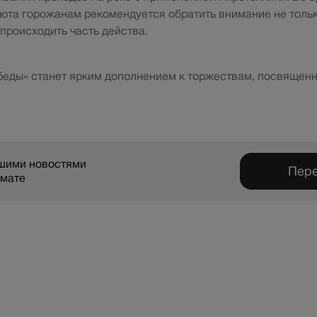
юта горожанам рекомендуется обратить внимание не только
 происходить часть действа.
беды» станет ярким дополнением к торжествам, посвящен
ашими новостями
Пере
рмате