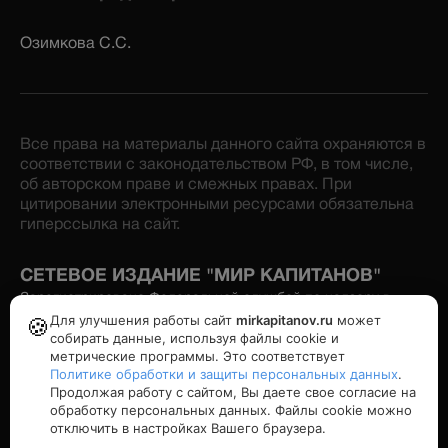
Озимкова С.С.
Все права на материалы данного сайта охраняются в
соответствии с законодательством РФ, в том числе,
об авторском праве и смежных правах. При
цитировании электронными ресурсами обязательна
гиперссылка на сайт.
СЕТЕВОЕ ИЗДАНИЕ "МИР КАПИТАНОВ"
Зарегистрировано Федеральной службой по надзору в
сфере связи, информационных технологий и массовых
Для улучшения работы сайт
mirkapitanov.ru
может
🍪
коммуникаций. Номер свидетельства: серия Эл № ФС77-
собирать данные, используя файлы cookie и
86870 от 16 февраля 2024 г. Учредитель: Озимков А.И.
метрические программы. Это соответствует
Политике обработки и защиты персональных данных
.
Продолжая работу с сайтом, Вы даете свое согласие на
Политика конфиденциальности
обработку персональных данных. Файлы cookie можно
отключить в настройках Вашего браузера.