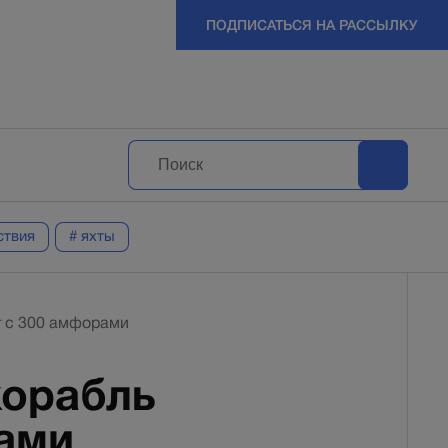
ПОДПИСАТЬСЯ НА РАССЫЛКУ
ствия
# яхты
т с 300 амфорами
корабль
рами