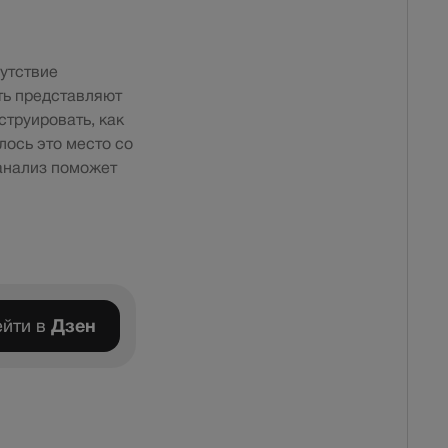
утствие
ть представляют
струировать, как
лось это место со
 анализ поможет
йти в
Дзен