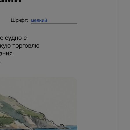
Шрифт:
е судно с
скую торговлю
ания
.