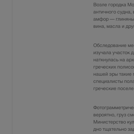
Возле городка Мо
античного судна,
амфор — глиняных
вина, масла и дру
Обследование мес
изучала участок 
наткнулась на ар
греческих полисо
нашей эры такие 
специалисты пола
греческие посел
Фотограмметричес
вероятно, груз с
Министерство кул
дно тщательно за