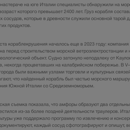
настераче на юге Италии специалисты обнаружили на мор
 возраст которого превышает 2400 лет. Груз корабля соста
 сосудов, которые в древности служили основной тарой д
гих продуктов.
та кораблекрушения началось еще в 2023 году: компания 
дна перед строительством морской ветроэлектростанции и
хеологический объект. Судно затонуло неподалеку от Кауло
в, некогда процветавших на калабрийском побережье. В V–
города были важными узлами торговли и культурных связей
гают, что найденный корабль был частью морского маршр
ения Южной Италии со Средиземноморьем.
кая съемка показала, что амфоры образуют два отдельн
местился из-за более поздней деятельности траулеров. Ита
ьтуры уже поддержало программу по извлечению и консер
документируют, каждый сосуд сфотографируют и опишут, в