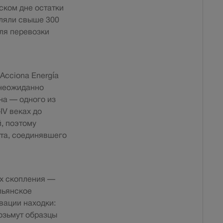
ском дне остатки
вляли свыше 300
ля перевозки
Acciona Energía
 неожиданно
на — одного из
IV веках до
, поэтому
ута, соединявшего
ых скопления —
льянское
вации находки:
озьмут образцы