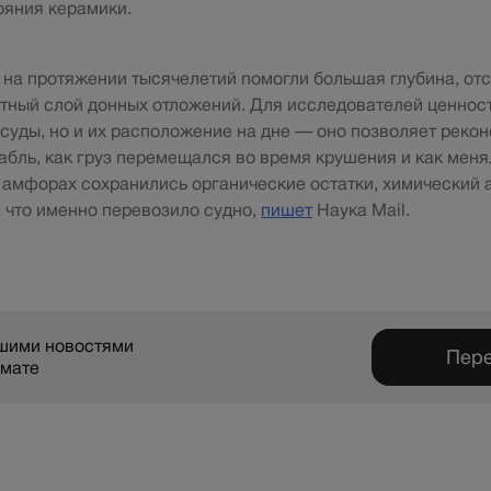
ояния керамики.
на протяжении тысячелетий помогли большая глубина, отс
тный слой донных отложений. Для исследователей ценнос
осуды, но и их расположение на дне — оно позволяет рекон
абль, как груз перемещался во время крушения и как меня
 амфорах сохранились органические остатки, химический
, что именно перевозило судно,
пишет
Наука Mail.
ашими новостями
Пере
рмате