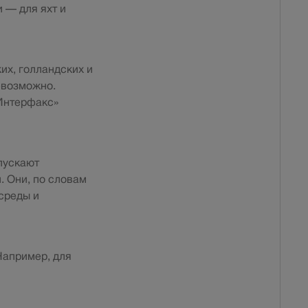
 — для яхт и
их, голландских и
евозможно.
«Интерфакс»
пускают
. Они, по словам
среды и
Например, для