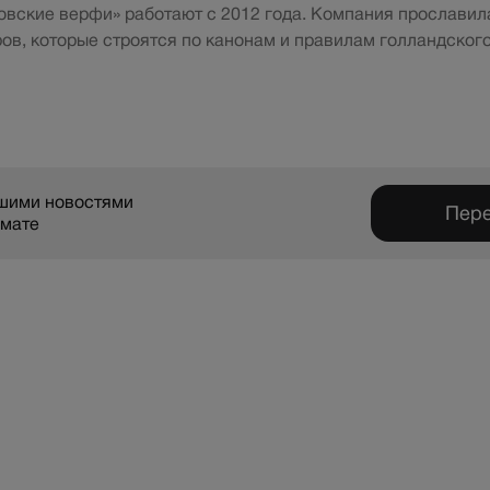
вские верфи» работают с 2012 года. Компания прославил
ров, которые строятся по канонам и правилам голландског
ашими новостями
Пере
рмате