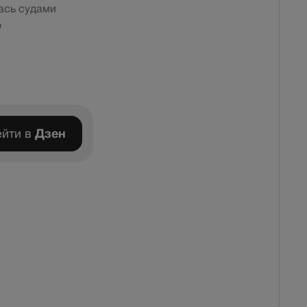
ась судами
о
йти в
Дзен