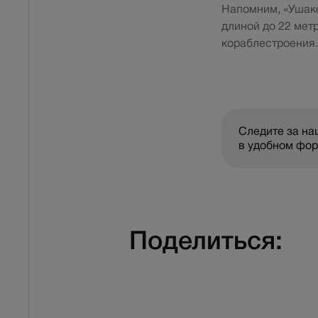
Напомним, «Ушако
длиной до 22 мет
кораблестроения.
Следите за н
в удобном фо
Поделиться: