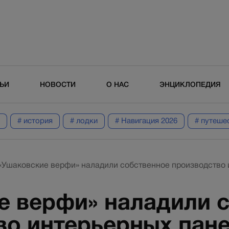
ТЬИ
НОВОСТИ
О НАС
ЭНЦИКЛОПЕДИЯ
# история
# лодки
# Навигация 2026
# путеше
«Ушаковские верфи» наладили собственное производство 
е верфи» наладили 
о интерьерных пане