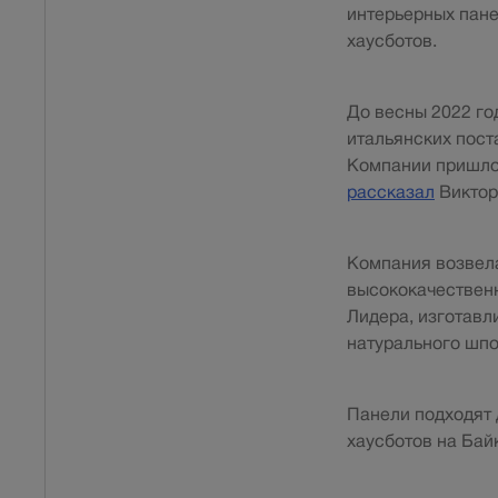
интерьерных пане
хаусботов.
До весны 2022 го
итальянских пост
Компании пришлос
рассказал
Виктор
Компания возвела
высококачественн
Лидера, изготавл
натурального шпо
Панели подходят 
хаусботов на Бай