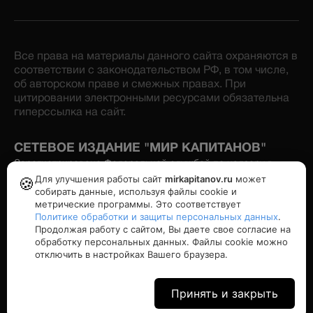
Все права на материалы данного сайта охраняются в
соответствии с законодательством РФ, в том числе,
об авторском праве и смежных правах. При
цитировании электронными ресурсами обязательна
гиперссылка на сайт.
СЕТЕВОЕ ИЗДАНИЕ "МИР КАПИТАНОВ"
Зарегистрировано Федеральной службой по надзору в
сфере связи, информационных технологий и массовых
Для улучшения работы сайт
mirkapitanov.ru
может
🍪
коммуникаций. Номер свидетельства: серия Эл № ФС77-
собирать данные, используя файлы cookie и
86870 от 16 февраля 2024 г. Учредитель: Озимков А.И.
метрические программы. Это соответствует
Политике обработки и защиты персональных данных
.
Продолжая работу с сайтом, Вы даете свое согласие на
Политика конфиденциальности
обработку персональных данных. Файлы cookie можно
отключить в настройках Вашего браузера.
16+
Принять и закрыть