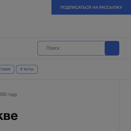
ПОДПИСАТЬСЯ НА РАССЫЛКУ
ствия
# яхты
030 году
кве