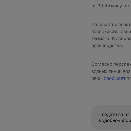
на 30-40 минут п
Количество элект
пассажиров, осн
климата. К завер
производства.
Согласно перспек
водных линий воз
реки,
сообщает
по
Следите за н
в удобном фо