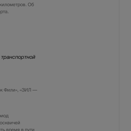
километров. Об
рта.
ю транспортной
рк Фили», «ЗИЛ —
риод
москвичей
ь время в пути