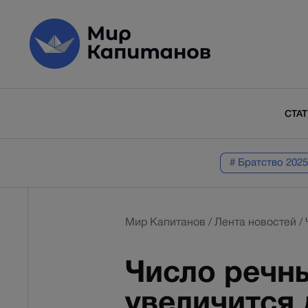
СТА
# Братство 2025
Мир Капитанов
/
Лента новостей
/
Число речн
увеличится 