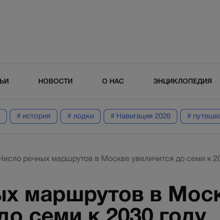
ТЬИ
НОВОСТИ
О НАС
ЭНЦИКЛОПЕДИЯ
# история
# лодки
# Навигация 2026
# путеше
Число речных маршрутов в Москве увеличится до семи к 2
ых маршрутов в Мос
до семи к 2030 году