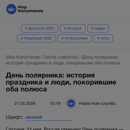
# Братство 2025
# история
# лодки
# Навигация 2026
# путешествия
# яхты
Мир Капитанов
/
Лента новостей
/
День полярника:
история праздника и люди, покорившие оба полюса
День полярника: история
праздника и люди, покорившие
оба полюса
21.05.2026
10:19
Новостная служба
Шрифт:
Сегодня, 21 мая, Россия отмечает День полярника —