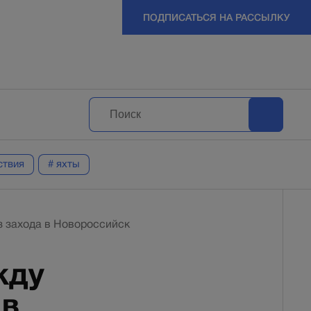
ПОДПИСАТЬСЯ НА РАССЫЛКУ
ствия
# яхты
з захода в Новороссийск
жду
 в