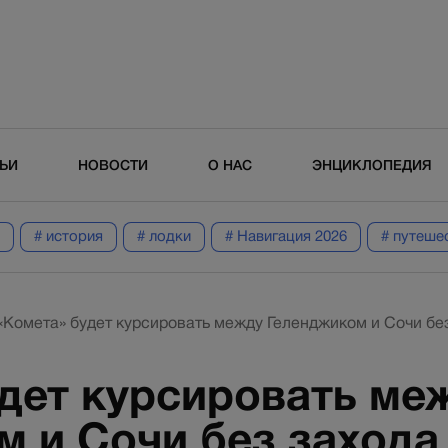
ТЬИ
НОВОСТИ
О НАС
ЭНЦИКЛОПЕДИЯ
# история
# лодки
# Навигация 2026
# путеше
«Комета» будет курсировать между Геленджиком и Сочи бе
удет курсировать ме
 и Сочи без захода