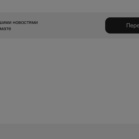
ашими новостями
Пере
рмате