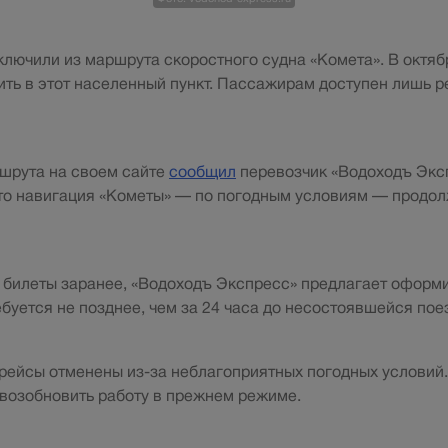
лючили из маршрута скоростного судна «Комета». В октяб
ить в этот населенный пункт. Пассажирам доступен лишь р
шрута на своем сайте
сообщил
перевозчик «Водоходъ Экс
что навигация «Кометы» — по погодным условиям — продол
л билеты заранее, «Водоходъ Экспресс» предлагает оформи
ебуется не позднее, чем за 24 часа до несостоявшейся пое
е рейсы отменены из-за неблагоприятных погодных условий.
возобновить работу в прежнем режиме.