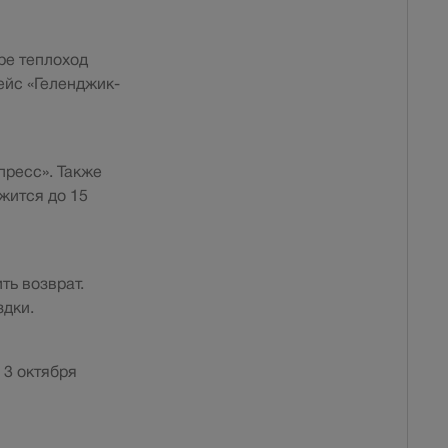
ре теплоход
ейс «Геленджик-
пресс». Также
жится до 15
ть возврат.
здки.
 3 октября