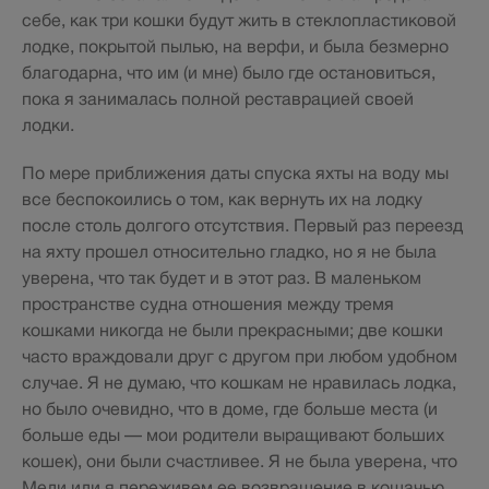
себе, как три кошки будут жить в стеклопластиковой
лодке, покрытой пылью, на верфи, и была безмерно
благодарна, что им (и мне) было где остановиться,
пока я занималась полной реставрацией своей
лодки.
По мере приближения даты спуска яхты на воду мы
все беспокоились о том, как вернуть их на лодку
после столь долгого отсутствия. Первый раз переезд
на яхту прошел относительно гладко, но я не была
уверена, что так будет и в этот раз. В маленьком
пространстве судна отношения между тремя
кошками никогда не были прекрасными; две кошки
часто враждовали друг с другом при любом удобном
случае. Я не думаю, что кошкам не нравилась лодка,
но было очевидно, что в доме, где больше места (и
больше еды — мои родители выращивают больших
кошек), они были счастливее. Я не была уверена, что
Мели или я переживем ее возвращение в кошачью