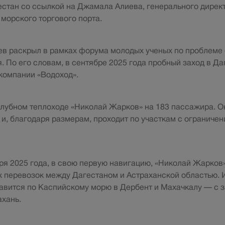
стан со ссылкой на Джамала Алиева, генерального дирек
морского торгового порта.
ев раскрыл в рамках форума молодых ученых по проблеме
. По его словам, в сентябре 2025 года пробный заход в Да
компании «Водоход».
алубном теплоходе «Николай Жарков» на 183 пассажира. О
 и, благодаря размерам, проходит по участкам с ограниче
бря 2025 года, в свою первую навигацию, «Николай Жарков
 перевозок между Дагестаном и Астраханской областью. 
авится по Каспийскому морю в Дербент и Махачкалу — с 
ахань.