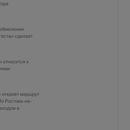
тора
 обмеления
гестан сделает
н относится к
ниями
» откроет маршрут
Из Ростова-на-
заходом в