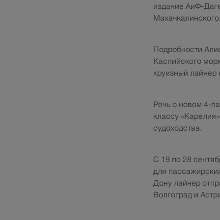
издание АиФ-Даге
Махачкалинского 
Подробности Али
Каспийского моря
круизный лайнер 
Речь о новом 4-п
классу «Карелия»
судоходства.
С 19 по 28 сентя
для пассажирских
Дону лайнер отпр
Волгоград и Астр