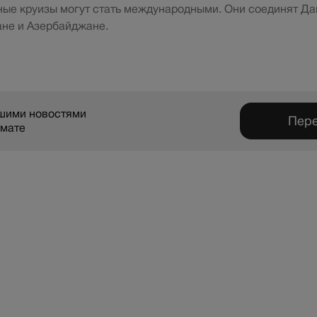
ые круизы могут стать международными. Они соединят Да
ане и Азербайджане.
ашими новостями
Пере
рмате