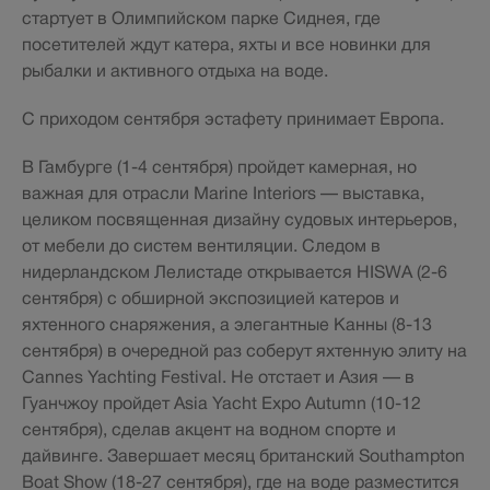
стартует в Олимпийском парке Сиднея, где
посетителей ждут катера, яхты и все новинки для
рыбалки и активного отдыха на воде.
С приходом сентября эстафету принимает Европа.
В Гамбурге (1-4 сентября) пройдет камерная, но
важная для отрасли Marine Interiors — выставка,
целиком посвященная дизайну судовых интерьеров,
от мебели до систем вентиляции. Следом в
нидерландском Лелистаде открывается HISWA (2-6
сентября) с обширной экспозицией катеров и
яхтенного снаряжения, а элегантные Канны (8-13
сентября) в очередной раз соберут яхтенную элиту на
Cannes Yachting Festival. Не отстает и Азия — в
Гуанчжоу пройдет Asia Yacht Expo Autumn (10-12
сентября), сделав акцент на водном спорте и
дайвинге. Завершает месяц британский Southampton
Boat Show (18-27 сентября), где на воде разместится