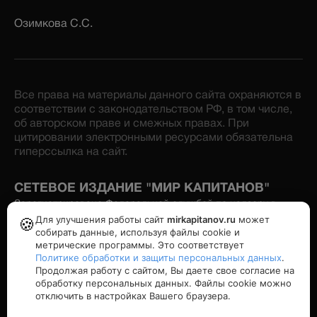
Озимкова С.С.
Все права на материалы данного сайта охраняются в
соответствии с законодательством РФ, в том числе,
об авторском праве и смежных правах. При
цитировании электронными ресурсами обязательна
гиперссылка на сайт.
СЕТЕВОЕ ИЗДАНИЕ "МИР КАПИТАНОВ"
Зарегистрировано Федеральной службой по надзору в
сфере связи, информационных технологий и массовых
Для улучшения работы сайт
mirkapitanov.ru
может
🍪
коммуникаций. Номер свидетельства: серия Эл № ФС77-
собирать данные, используя файлы cookie и
86870 от 16 февраля 2024 г. Учредитель: Озимков А.И.
метрические программы. Это соответствует
Политике обработки и защиты персональных данных
.
Продолжая работу с сайтом, Вы даете свое согласие на
Политика конфиденциальности
обработку персональных данных. Файлы cookie можно
отключить в настройках Вашего браузера.