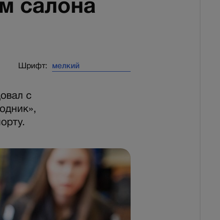
ом салона
Шрифт:
овал с
одник»,
орту.