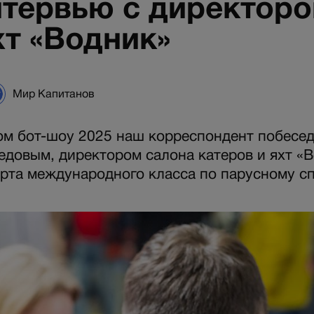
нтервью с директор
хт «Водник»
Мир Капитанов
м бот-шоу 2025 наш корреспондент побесед
довым, директором салона катеров и яхт «В
рта международного класса по парусному сп