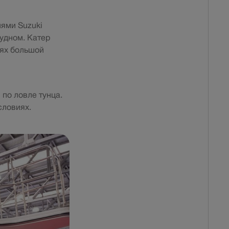
лями Suzuki
судном. Катер
иях большой
по ловле тунца.
словиях.