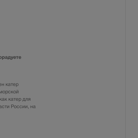
порадуете
ен катер
 морской
как катер для
асти России, на