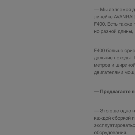
— Мы являемся ди
линейке AVANRAID
F400. Есть также
но разной длины,
F400 больше орие
дальние походы. 
метров и шириной 
двигателями мощн
— Предлагаете л
— Это еще одно н
каждой сборкой пр
эксплуатироватьс
оборудования.