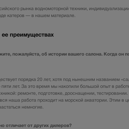
сийского рынка водномоторной техники, индивидуализации
де катеров — в нашем материале.
 ее преимуществах
ите, пожалуйста, об истории вашего салона. Когда он п
ствует порядка 20 лет, хотя под нынешним названием «cал
 пяти лет. За это время мы накопили большой опыт в работ
хникой: ремонте, подготовке, дооснащении, тестировании.
ся наша работа проходит на морской акватории. Этим в ц
вастаться немногие.
но отличает от других дилеров?