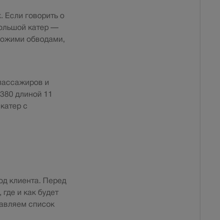
 Если говорить о
большой катер —
охожими обводами,
пассажиров и
F380 длиной 11
катер с
д клиента. Перед
 где и как будет
тавляем список