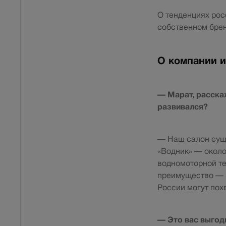
О тенденциях рос
собственном брен
О компании и
— Марат, расскаж
развивался?
— Наш салон суще
«Водник» — около
водномоторной те
преимущество — в
России могут пох
— Это вас выгод