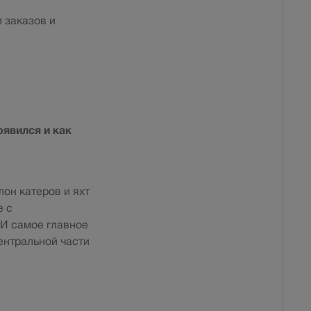
 заказов и
оявился и как
он катеров и яхт
е с
 И самое главное
ентральной части