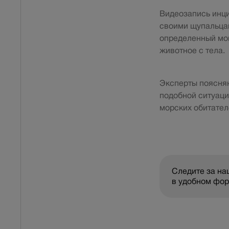
Видеозапись инци
своими щупальцам
определенный мом
животное с тела.
Эксперты поясняю
подобной ситуаци
морских обитател
Следите за н
в удобном фо