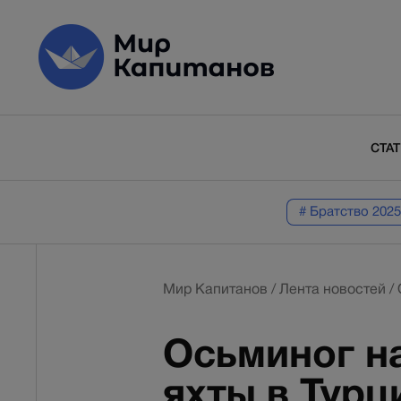
СТА
# Братство 2025
Мир Капитанов
/
Лента новостей
/
Осьминог на
яхты в Турц