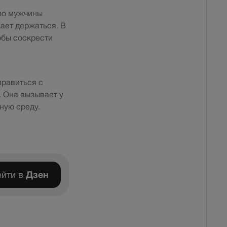
ело мужчины
ает держаться. В
обы соскрести
правиться с
 Она вызывает у
ную среду.
йти в
Дзен