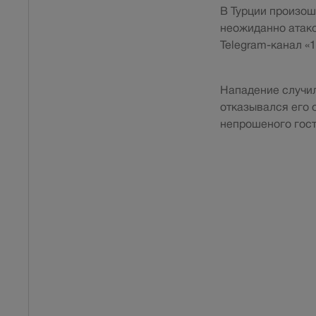
В Турции произош
неожиданно атако
Telegram-канал «1
Нападение случил
отказывался его 
непрошеного гост