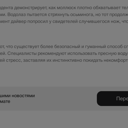
дента демонстрирует, как моллюск плотно обхватывает т
и. Водолаз пытается стряхнуть осьминога, но тот продолж
ент дайвер попросил у свидетелей случившегося нож, чт
т, что существует более безопасный и гуманный способ с
ей. Специалисты рекомендуют использовать пресную воду.
ей стресс, заставляя их инстинктивно покидать некомфорт
ашими новостями
Пере
рмате