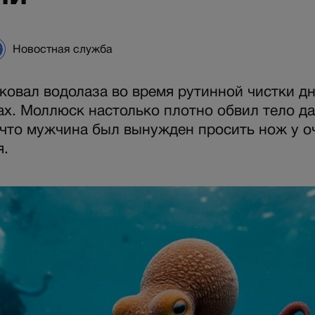
Новостная служба
ковал водолаза во время рутинной чистки д
ах. Моллюск настолько плотно обвил тело д
что мужчина был вынужден просить нож у о
я.