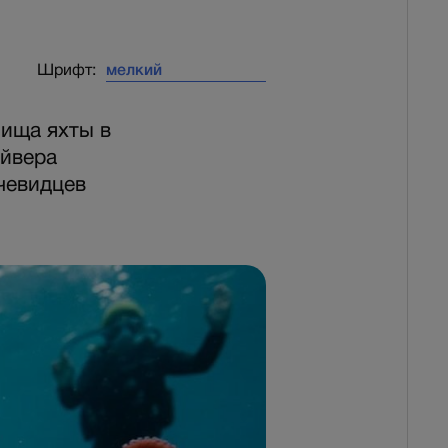
Шрифт:
нища яхты в
айвера
чевидцев