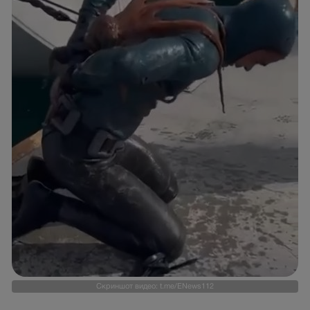
Скриншот видео: t.me/ENews112