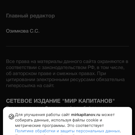
Главный редактор
Озимкова С.С.
Все права на материалы данного сайта охраняются в
соответствии с законодательством РФ, в том числе,
об авторском праве и смежных правах. При
цитировании электронными ресурсами обязательна
гиперссылка на сайт.
СЕТЕВОЕ ИЗДАНИЕ "МИР КАПИТАНОВ"
Зарегистрировано Федеральной службой по надзору в
сфере связи, информационных технологий и массовых
Для улучшения работы сайт
mirkapitanov.ru
может
🍪
коммуникаций. Номер свидетельства: серия Эл № ФС77-
собирать данные, используя файлы cookie и
86870 от 16 февраля 2024 г. Учредитель: Озимков А.И.
метрические программы. Это соответствует
Политике обработки и защиты персональных данных
.