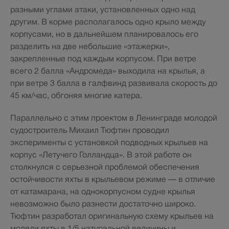
разными углами атаки, установленных одно над
другим. В корме располагалось одно крыло между
корпусами, но в дальнейшем планировалось его
разделить на две небольшие «этажерки»,
закрепленные под каждым корпусом. При ветре
всего 2 балла «Андромеда» выходила на крылья, а
при ветре 3 балла в галфвинд развивала скорость до
45 км/час, обгоняя многие катера.
Параллельно с этим проектом в Ленинграде молодой
судостроитель Михаил Тюфтин проводил
эксперименты с установкой подводных крыльев на
корпус «Летучего Голландца». В этой работе он
столкнулся с серьезной проблемой обеспечения
остойчивости яхты в крыльевом режиме — в отличие
от катамарана, на однокорпусном судне крылья
невозможно было разнести достаточно широко.
Тюфтин разработал оригинальную схему крыльев на
модели яхты в 1/5 натуральной величины и