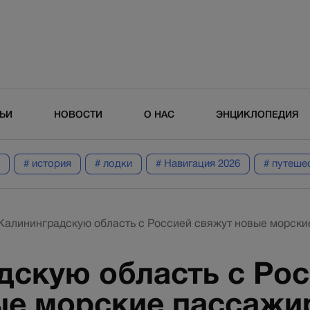
ТЬИ
НОВОСТИ
О НАС
ЭНЦИКЛОПЕДИЯ
# история
# лодки
# Навигация 2026
# путеше
Калининградскую область с Россией свяжут новые морски
дскую область с Ро
ые морские пассажи