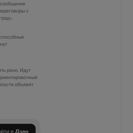
 сообщения
переговоры с
град».
 способные
нут
ть рано. Идут
 ориентировочный
бласти объявят
йти в
Дзен