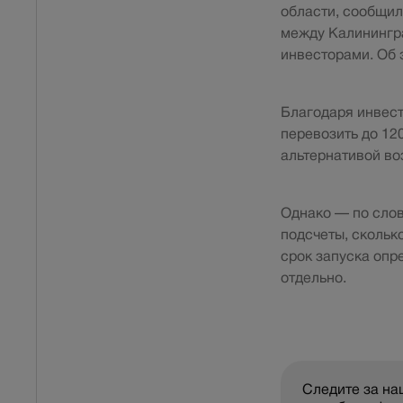
области, сообщи
между Калинингра
инвесторами. Об
Благодаря инвест
перевозить до 120
альтернативой во
Однако — по слов
подсчеты, скольк
срок запуска опр
отдельно.
Следите за н