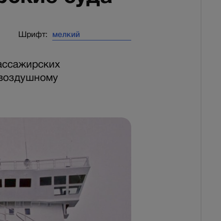
Шрифт:
ассажирских
 воздушному