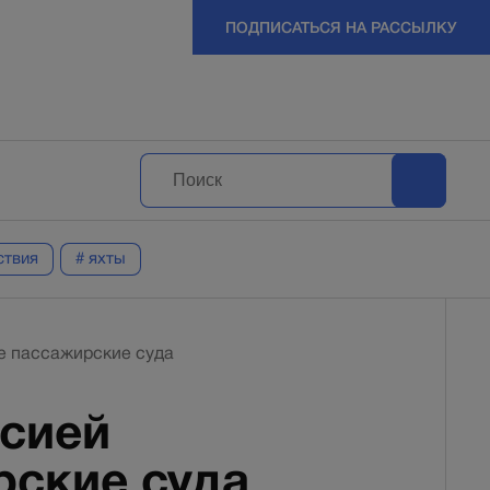
ПОДПИСАТЬСЯ НА РАССЫЛКУ
ствия
# яхты
е пассажирские суда
ссией
рские суда