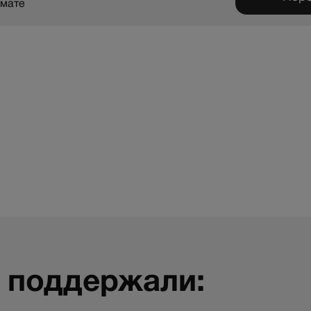
рмате
 поддержали: