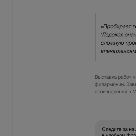
«Пробирает г
‘Ледокол знан
сложную пром
впечатлениям
Выставка работ м
филармонии. Заве
произведений в М
Следите за н
в удобном фо