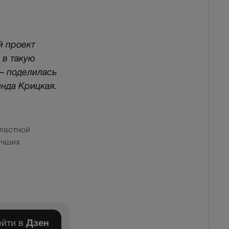
й проект
 в такую
— поделилась
нда Крицкая.
бластной
учших
йти в
Дзен