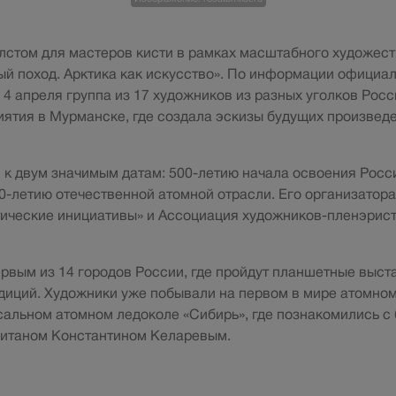
лстом для мастеров кисти в рамках масштабного художест
й поход. Арктика как искусство». По информации официа
4 апреля группа из 17 художников из разных уголков Росс
ятия в Мурманске, где создала эскизы будущих произведе
 к двум значимым датам: 500-летию начала освоения Рос
80-летию отечественной атомной отрасли. Его организатор
ические инициативы» и Ассоциация художников-пленэрист
рвым из 14 городов России, где пройдут планшетные выст
диций. Художники уже побывали на первом в мире атомно
сальном атомном ледоколе «Сибирь», где познакомились с
питаном Константином Келаревым.