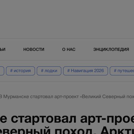
ТЬИ
НОВОСТИ
О НАС
ЭНЦИКЛОПЕДИЯ
# история
# лодки
# Навигация 2026
# путеше
В Мурманске стартовал арт-проект «Великий Северный похо
е стартовал арт-про
верный поход. Аркт