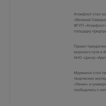
Атомфлот стал хо
«Великий Северны
ФГУП «Атомфлот» 
площадку предпри
Проект приурочен
морского пути и 
АНО «Центр «Аркт
Мурманск стал пе
творческих экспе
«Ленин» и универ
пообщались с ка