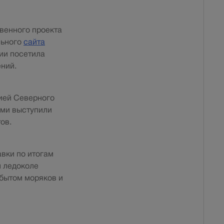
венного проекта
льного
сайта
ии посетила
ний.
сией Северного
ами выступили
ов.
авки по итогам
м ледоколе
 бытом моряков и