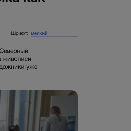
Шрифт:
 Северный
ра живописи
удожники уже