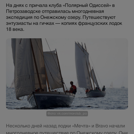
На днях с причала клуба «Полярный Одиссей» в
Петрозаводске отправилась многодневная
экспедиция по Онежскому озеру. Путешествуют
энтузиасты на гичках — копиях французских лодок
18 века.
Фото: vk.com/morclub_po
Несколько дней назад лодки «Мечта» и Bravo начали
многодневное путешествие по Онежскому озеру. Они