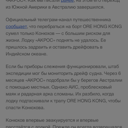
«АКРОС». Как мы писали
ранее
, на этом его переход
из Южной Америки в Австралию завершился.
Официальный телеграм-канал путешественника
сообщает
, что перебраться на борт ORE HONG KONG
сумел только Конюхов — с большим риском для
жизни. Лодку «АКРОС» поднять не удалось. Ее
пришлось задраить и оставить дрейфовать в
Индийском океане.
Если бы приборы слежения функционировали, штаб
экспедиции мог бы мониторить дрейф судна. Через 6
месяцев «АКРОС» подобрали бы у берегов Австралии
с помощью местных. Однако АИС, проблесковый
маяк и радарная арка сломаны. Их разбило, когда
лодку подтаскивали к трапу ORE HONG KONG, чтобы
спасти Конюхова.
Конюхов впервые эвакуируется и впервые
расстаётся с лодкой. Прежде он всегда возвращался